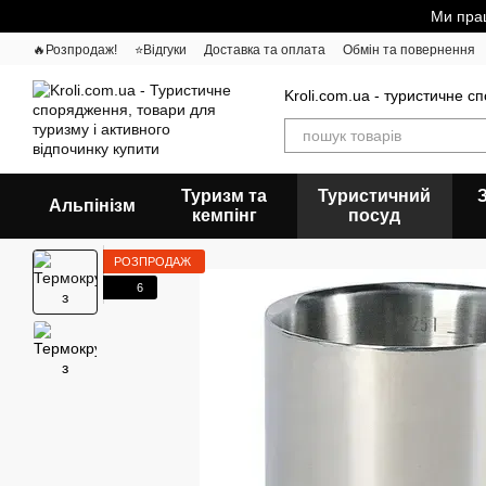
Перейти до основного контенту
Ми прац
🔥Розпродаж!
⭐Відгуки
Доставка та оплата
Обмін та повернення
Kroli.com.ua - туристичне с
Туризм та
Туристичний
Альпінізм
кемпінг
посуд
РОЗПРОДАЖ
6