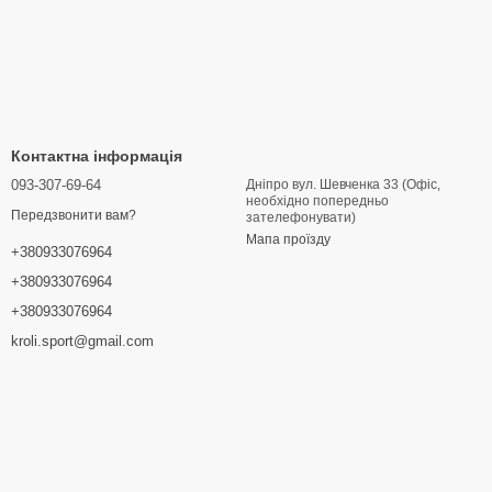
Контактна інформація
093-307-69-64
Дніпро вул. Шевченка 33 (Офіс,
необхідно попередньо
Передзвонити вам?
зателефонувати)
Мапа проїзду
+380933076964
+380933076964
+380933076964
kroli.sport@gmail.com