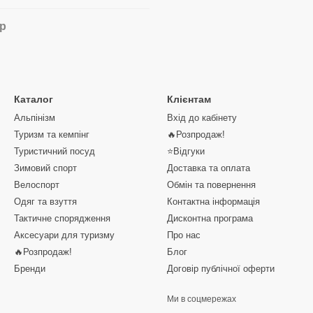
ар
Каталог
Клієнтам
Альпінізм
Вхід до кабінету
Туризм та кемпінг
🔥Розпродаж!
Туристичний посуд
⭐Відгуки
Зимовий спорт
Доставка та оплата
Велоспорт
Обмін та повернення
Одяг та взуття
Контактна інформація
Тактичне спорядження
Дисконтна програма
Аксесуари для туризму
Про нас
🔥Розпродаж!
Блог
Бренди
Договір публічної оферти
Ми в соцмережах