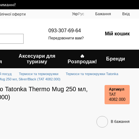
риманні!
Укр
Рус
Бажання
Вхід
блічної оферти
093-307-69-64
Мій кошик
Передзвонити вам?
Аксесуари для
🔥
Бренди
я
туризму
Розпродаж!
й посуд
Термоси та термокружки
Термоси та термокружки Tatonka
g 250 мл, Silver/Black (TAT 4082.000)
ю Tatonka Thermo Mug 250 мл,
Артикул
TAT
000)
4082.000
В бажання