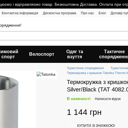
юємо і відправляємо товар. Безкоштовна Доставка. Оплата при от
Контактна інформація
Дисконтна програма
Про нас
Блог
Договір пу
порядження!
Зимовий
Одяг та
Тактичне
Велоспорт
спорт
взуття
спорядженн
Туристичне спорядження
Туристични
Термокружка з кришкою Tatonka Thermo Mu
Термокружка з кришко
Silver/Black (TAT 4082.
В наявності
Написати відгук
1 144 грн
КУПИТИ ЗІ ЗНИЖКОЮ!
%