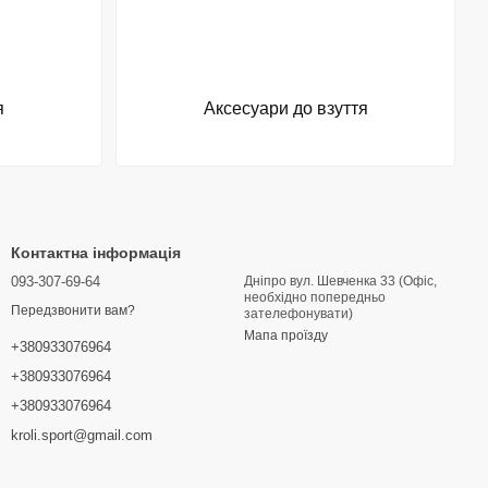
я
Аксесуари до взуття
Контактна інформація
093-307-69-64
Дніпро вул. Шевченка 33 (Офіс,
необхідно попередньо
Передзвонити вам?
зателефонувати)
Мапа проїзду
+380933076964
+380933076964
+380933076964
kroli.sport@gmail.com