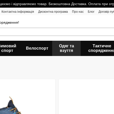
юємо і відправляємо товар. Безкоштовна Доставка. Оплата при от
Контактна інформація
Дисконтна програма
Про нас
Блог
Договір пу
порядження!
Зимовий
Одяг та
Тактичне
Велоспорт
спорт
взуття
спорядженн