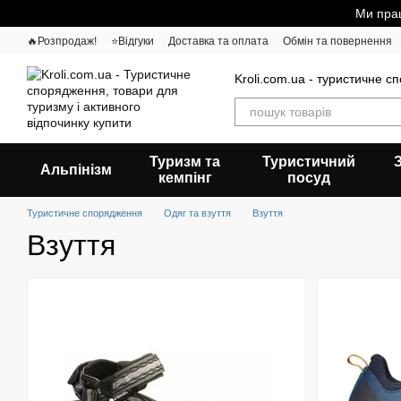
Перейти до основного контенту
Ми прац
🔥Розпродаж!
⭐Відгуки
Доставка та оплата
Обмін та повернення
Kroli.com.ua - туристичне с
Туризм та
Туристичний
Альпінізм
кемпінг
посуд
Туристичне спорядження
Одяг та взуття
Взуття
Взуття