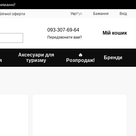
риманні!
Укр
Рус
Бажання
Вхід
блічної оферти
093-307-69-64
Мій кошик
Передзвонити вам?
Аксесуари для
🔥
Бренди
я
туризму
Розпродаж!