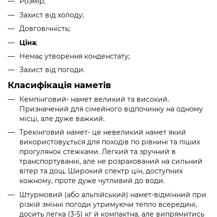
Розмір;
Захист від холоду;
Довговічність;
;
Ціна
Немає утворення конденстату;
Захист від погоди.
Класифікація наметів
Кемпінговий- намет великий та високий.
Призначений для сімейного відпочинку на одному
місці, але дуже важкий.
Трекінговий намет- це невеликий намет який
використовується для походів по рівнині та піших
прогулянок стежками. Легкий та зручний в
транспортуванні, але не розрахований на сильний
вітер та дощ. Широкий спектр цін, доступних
кожному, проте дуже чутливий до води.
Штурмовий (або альпійський) намет-відмінний при
різкій змінні погоди утримуючи тепло всередині,
досить легка (3-5) кг й компактна, але випрямитись