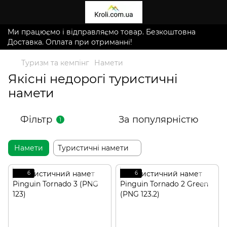
Ми працюємо і відправляємо товар. Безкоштовна
Доставка. Оплата при отриманні!
Туризм та кемпінг
Намети
Якісні недорогі туристичні
намети
Фільтр
За популярністю
1
Намети
Туристичні намети
6
6