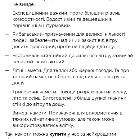
не вийде.
Експедиційний-важкий, проте більший рівень
комфортності. Водостійкий та дешевший в
порівнянні зі штурмовим..
Рибальський-призначений для великої кількості
людей, забезпечить надійний захист від вітру,
досить просторий, проте не підійде для сну.
Екстремальний-стійкий до сильного вітру, зазвичай
неважий і компактний.
Літні намети. Для теплої або жаркої погоди. Та про
те такий намет не вбереже від сильного вітру та
дощу.
Трисезонні намети. Походи розраховані на весну,
літо та осінь. Виготовлені із більш цупкої тканини,
стійкі до вітру та дощу.
Зимові намети. Призначені для використання в
тяжких кліматичних умовах, але також може
використовуватись влітку.
Такі намети можна
у нас за найкращими
купити