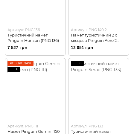
Артикул: PNG 136
Артикул: PNG 140.2
Туристичний намет
Намет туристичний 2 х
Pinguin Horizon (PNG 136)
місцева Pinguin Aero 2
(PNG 140.2)
7 527 грн
12 051 грн
РОЗПРОДАЖ
6
6
Артикул: PNG 111
Артикул: PNG 133
Намет Pinguin Gemini 150
Туристичний намет