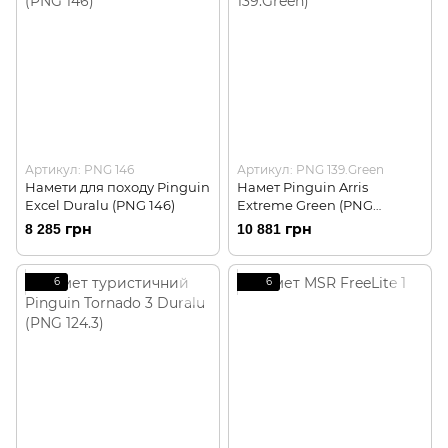
Артикул: PNG 146
Артикул: PNG 139.Green
Намети для походу Pinguin
Намет Pinguin Arris
Excel Duralu (PNG 146)
Extreme Green (PNG
139.Green)
8 285 грн
10 881 грн
6
6