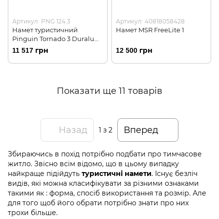
Артикул: PNG 124.3
Артикул: 40818058428
Намет туристичний
Намет MSR FreeLite 1
Pinguin Tornado 3 Duralu
(PNG 124.3)
11 517 грн
12 500 грн
Показати ще 11 товарів
Назад
Вперед
1
з 2
Збираючись в похід потрібно подбати про тимчасове
житло. Звісно всім відомо, що в цьому випадку
найкраще підійдуть
. Існує безліч
туристичні намети
видів, які можна класифікувати за різними ознаками
такими як : форма, спосіб використання та розмір. Але
для того щоб його обрати потрібно знати про них
трохи більше.