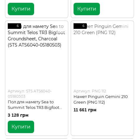
Купити
Купити
6
6
Артикул: STS ATS6040-
Артикул: PNG 112
05180503
Намет Pinguin Gemini 210
Пол для намету Sea to
Green (PNG 112)
Summit Telos TR3 Bigfoot
11 661 грн
Groundsheet, Charcoal (STS
3 128 грн
ATS6040-05180503)
Купити