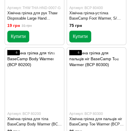
Артикул: THW THA-HND-0007-G
Артикул: BCP 80400
Хімічна грілка для рук Thaw
Хімічна грілка-устілка
Disposable Large Hand
BaseCamp Foot Warmer, S/M
Warmers (THW THA-HND-0007-
(34-41) (BCP 80400)
19 грн
75 грн
31 грн
G)
Купити
Купити
6
6
Артикул: BCP 80200
Артикул: BCP 80300
Хімічна грілка для тіла
Хімічна грілка для пальців ніг
BaseCamp Body Warmer (BCP
BaseCamp Toe Warmer (BCP
80200)
80300)