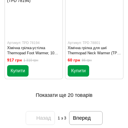
Артикул: TPD 78194
Артикул: TPD 78801
Хімічна грілка-устілка
Хімічна грілка для шиї
Thermopad Foot Warmer, 10
Thermopad Neck Warmer (TPD
пар в наборе, 42-43 (XL) (TPD
78801)
917 грн
60 грн
1 310 грн
86 грн
78194)
Купити
Купити
Показати ще 20 товарів
Назад
Вперед
1
з 3