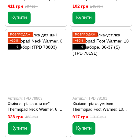
78703)
(S) (TPD 78091)
411 грн
102 грн
587 грн
145 грн
Купити
Купити
РОЗПРОДАЖ
РОЗПРОДАЖ
−30%
−30%
6
6
Артикул: TPD 78803
Артикул: TPD 78191
Хімічна грілка для шиї
Хімічна грілка-устілка
Thermopad Neck Warmer, 6 шт
Thermopad Foot Warmer, 10
в наборі (TPD 78803)
пар в наборе, 36-37 (S) (TPD
328 грн
917 грн
468 грн
1 310 грн
78191)
Купити
Купити