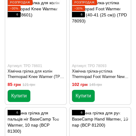
РОЗПРОДАЖ
РОЗПРОДАЖ
−30%
−30%
6
6
Артикул: TPD 78601
Артикул: TPD 78093
Хімічна грілка для колін
Хімічна грілка-устілка
Thermopad Knee Warmer (TPD
Thermopad Foot Warmer New,
78601)
L (40-41 (25 см)) (TPD 78093)
85 грн
102 грн
121 грн
145 грн
Купити
Купити
6
6