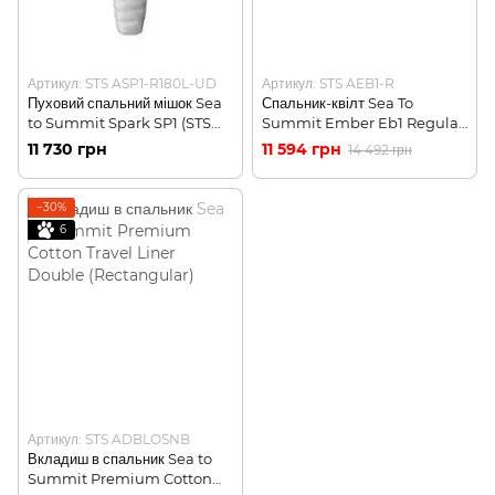
Артикул: STS ASP1-R180L-UD
Артикул: STS AEB1-R
Пуховий спальний мішок Sea
Спальник-квілт Sea To
to Summit Spark SP1 (STS
Summit Ember Eb1 Regular
ASP1-R180L-UD)
(STS AEB1-R)
11 730 грн
11 594 грн
14 492 грн
−30%
6
Артикул: STS ADBLOSNB
Вкладиш в спальник Sea to
Summit Premium Cotton