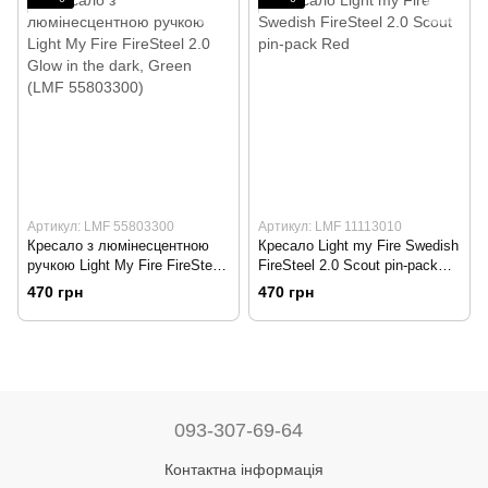
Артикул: LMF 55803300
Артикул: LMF 11113010
Кресало з люмінесцентною
Кресало Light my Fire Swedish
ручкою Light My Fire FireSteel
FireSteel 2.0 Scout pin-pack
2.0 Glow in the dark, Green
Red
470 грн
470 грн
(LMF 55803300)
093-307-69-64
Контактна інформація