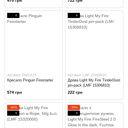
470 грн
722 грн
6
6
Артикул: PNG 614
Артикул: LMF 15306810
Кресало Pinguin Firestarter
Дрова Light My Fire TinderDust
pin-pack (LMF 15306810)
574 грн
222 грн
−80%
−50%
6
6