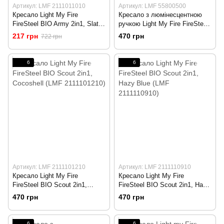
Артикул: LMF 2111011010
Артикул: LMF 55800500
Кресало Light My Fire
Кресало з люмінесцентною
FireSteel BIO Army 2in1, Slaty
ручкою Light My Fire FireSteel
Black (LMF 2111011010)
2.0 Glow in the dark, Lime (LMF
217 грн
470 грн
722 грн
55800500)
6
6
Артикул: LMF 2111101210
Артикул: LMF 2111110910
Кресало Light My Fire
Кресало Light My Fire
FireSteel BIO Scout 2in1,
FireSteel BIO Scout 2in1, Hazy
Cocoshell (LMF 2111101210)
Blue (LMF 2111110910)
470 грн
470 грн
6
6