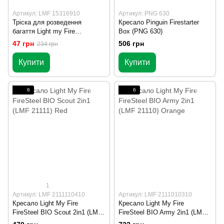
Артикул: LMF 15316910
Артикул: PNG 630
Тріска для розведення
Кресало Pinguin Firestarter
багаття Light my Fire
Box (PNG 630)
TinderSticks, 180-220 гр pin-
47 грн
506 грн
234 грн
pack
Купити
Купити
6
6
1
Артикул: LMF 2111110410
Артикул: LMF 2111010310
Кресало Light My Fire
Кресало Light My Fire
FireSteel BIO Scout 2in1 (LMF
FireSteel BIO Army 2in1 (LMF
21111) Red
21110) Orange