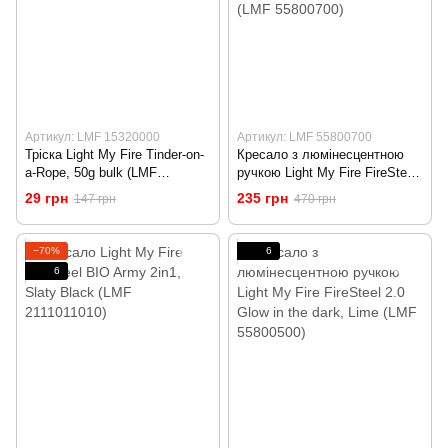
Артикул: LMF 15320000
Артикул: LMF 55800700
Тріска Light My Fire Tinder-on-
Кресало з люмінесцентною
a-Rope, 50g bulk (LMF
ручкою Light My Fire FireSteel
15320000)
2.0 Glow in the dark, Fuchsia
29 грн
235 грн
147 грн
470 грн
(LMF 55800700)
−70%
6
6