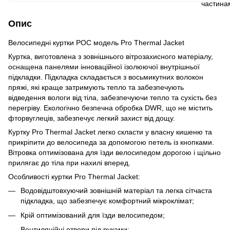
Опис
Велосипедні куртки POC модель Pro Thermal Jacket
Куртка, виготовлена з зовнішнього вітрозахисного матеріалу,
оснащена панелями інноваційної ізолюючої внутрішньої
підкладки. Підкладка складається з восьмикутних волокон
пряжі, які краще затримують тепло та забезпечують
відведення вологи від тіла, забезпечуючи тепло та сухість без
перегріву. Екологічно безпечна обробка DWR, що не містить
фторвуглеців, забезпечує легкий захист від дощу.
Куртку Pro Thermal Jacket легко скласти у власну кишеню та
прикріпити до велосипеда за допомогою петель із кнопками.
Вітровка оптимізована для їзди велосипедом дорогою і щільно
прилягає до тіла при нахилі вперед.
Особливості куртки Pro Thermal Jacket:
Водовідштовхуючий зовнішній матеріал та легка сітчаста
підкладка, що забезпечує комфортний мікроклімат;
Крій оптимізований для їзди велосипедом;
Вентиляційні отвори під руками;