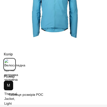
Колір
Розмір
M
Таблиця розмірів POC