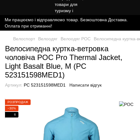
Ми працюємо і відправляємо товар. Безкоштовна Доставка.
Оплата при отриманні!
Велоспорт
Велоодяг
Велоодяг POC
Велосипедна куртка-ве
Велосипедна куртка-ветровка
чоловіча POC Pro Thermal Jacket,
Light Basalt Blue, M (PC
523151598MED1)
Артикул:
PC 523151598MED1
Написати відгук
РОЗПРОДАЖ
−30%
6