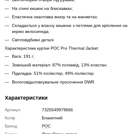
На спині кишені на блискавках;
Еластична окантовка внизу та на манжетах;
Складається у власну кишеню з петлями для кріплення на
кермо велосипеда;
Світловідбивні деталі.
Характеристики куртки POC Pro Thermal Jacket:
Вага: 191 г;
Зовнішній матеріал: 87% поліамід, 13% еластан.
Підкладка: 51% поліестер, 49% поліестер.
Вологовідштовхувальне просочення DWR.
Характеристики
Артикул
7325549979666
Колір
Блакитний
Бренд
POC
Сезон
Лето,Осень-весна