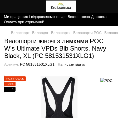
Ми працюємо і відправляємо товар. Безкоштовна Доставка.
Оплата при отриманні!
Велоспорт
Велоодяг
Велошорти
Велошорти POC
Велошор
Велошорти жіночі з лямками POC
W's Ultimate VPDs Bib Shorts, Navy
Black, XL (PC 581531531XLG1)
Артикул:
PC 581531531XLG1
Написати відгук
РОЗПРОДАЖ
−30%
6