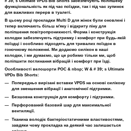
# 39; s Ultimate VPDS Bib Shorts забезпечують поліпшену
функціональність як під час поїздки, так і під час зупинок
для важливих перерв в туалеті.
В цьому році прокладки Multi D для жінок були оновлені і
тепер включають більш м'яку і відкриту піну для
поліпшення повітропроникності. Форма і конструкція
колодки забезпечують підтримку і комфорт при будь-якій
поїздці і особливо підходять для тривалих поїздок в
гоночному положенні. Ми додаємо силікон в наші
колодки, і ми думаємо, що це робимо тільки ми, щоб
поліпшити поглинання вібрацій і комфорт при їзді.
Особливості велошорти POC
& nbsp;
W & # 39; s Ultimate
VPDs Bib Shorts:
Попередньо вирізані вставки VPDS на основі силікону
для зменшення вібрації і анатомічної підтримки.
Безшовна конструкція для комфорту і підтримки.
Перфорований базовий шар для максимальної
вентиляції.
Тканина володіє бактеріостатичними властивостями,
завдяки чому прокладка на деякий час залишається
свіжою.