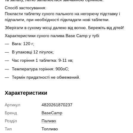
Спосіб застосування:
Покласти таблетку сухого пального на негорючу підставку і
підпалити, при необхідності підкладати нові таблетки.
Зберігати в сухому місці далеко від вогню. Бережіть від дітей!
Характеристики сухого палива Base Camp у тубі
Вага: 120 г;
В упаковці 12 пігулок;
Час горіння 1 таблетка: 9-11 хв;
Температура горіння: 900оС;
Термін придатності не обмежений.
Характеристики
Артикул
4820261870237
Бренд
BaseCamp
Розділ
Паливо
Тип
Топливо