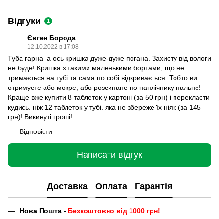
Відгуки
1
Євген Борода
12.10.2022 в 17:08
Туба гарна, а ось кришка дуже-дуже погана. Захисту від вологи
не буде! Кришка з такими маленькими бортами, що не
тримається на тубі та сама по собі відкривається. Тобто ви
отримуєте або мокре, або розсипане по наплічнику пальне!
Краще вже купити 8 таблеток у картоні (за 50 грн) і перекласти
кудись, ніж 12 таблеток у тубі, яка не збереже їх ніяк (за 145
грн)! Викинуті гроші!
Відповісти
Написати відгук
Доставка
Оплата
Гарантія
Нова Пошта -
Безкоштовно від 1000 грн!