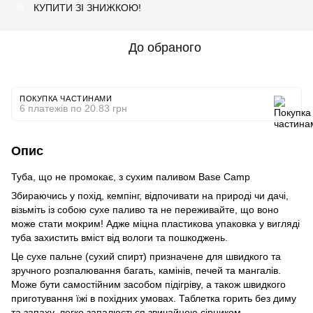
КУПИТИ ЗІ ЗНИЖКОЮ!
%
До обраного
ПОКУПКА ЧАСТИНАМИ
6 платежів по 20.83 грн
Опис
Туба, що не промокає, з сухим паливом Base Camp
Збираючись у похід, кемпінг, відпочивати на природі чи дачі,
візьміть із собою сухе паливо та не переживайте, що воно
може стати мокрим! Адже міцна пластикова упаковка у вигляді
туба захистить вміст від вологи та пошкоджень.
Це сухе пальне (сухий спирт) призначене для швидкого та
зручного розпалювання багать, камінів, печей та мангалів.
Може бути самостійним засобом підігріву, а також швидкого
приготування їжі в похідних умовах. Таблетка горить без диму
та запаху, легко запалюється звичайною сірником.