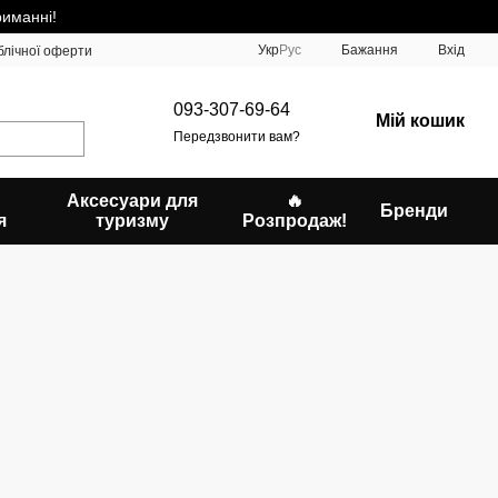
риманні!
Укр
Рус
Бажання
Вхід
блічної оферти
093-307-69-64
Мій кошик
Передзвонити вам?
Аксесуари для
🔥
Бренди
я
туризму
Розпродаж!