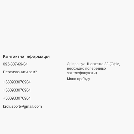
Контактна інформація
093-307-69-64
Дніпро вул. Шевченка 33 (Офіс,
необхідно попередньо
Передзвонити вам?
зателефонувати)
Мапа проїзду
+380933076964
+380933076964
+380933076964
kroli.sport@gmail.com