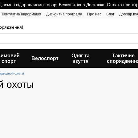
юємо і відправляємо товар. Безкоштовна Доставка. Оплата при от
Контактна інформація
Дисконтна програма
Про нас
Блог
Договір пу
порядження!
Зимовий
Одяг та
Тактичне
Велоспорт
спорт
взуття
спорядженн
одводной охоты
й охоты