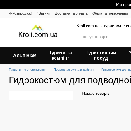
Перейти до основного контенту
Ми прац
🔥Розпродаж!
⭐Відгуки
Доставка та оплата
Обмін та повернення
Kroli.com.ua - туристичне с
Туризм та
Туристичний
Альпінізм
кемпінг
посуд
Туристичне спорядження
Подводная охота и дайвинг
Гидрокостюм для п
Гидрокостюм для подводно
Немає товарів