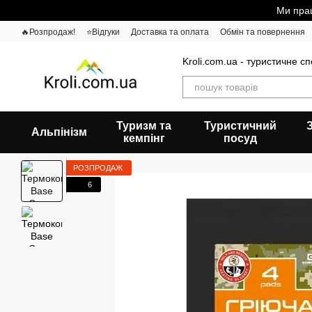
Перейти до основного контенту
Ми прац
🔥Розпродаж!
⭐Відгуки
Доставка та оплата
Обмін та повернення
Kroli.com.ua - туристичне с
Туризм та
Туристичний
Альпінізм
кемпінг
посуд
РОЗПРОДАЖ
6