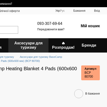
риманні!
Укр
Рус
Бажання
Вхід
блічної оферти
093-307-69-64
Мій кошик
Передзвонити вам?
Аксесуари для
🔥
Бренди
я
туризму
Розпродаж!
для туризму
Аксесуари для туризму BaseCamp
4 Pads (600x600 мм) (BCP 80700)
 Heating Blanket 4 Pads (600x600
Артикул
BCP
80700
В бажання