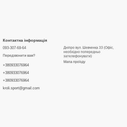
Контактна інформація
093-307-69-64
Дніпро вул. Шевченка 33 (Офіс,
необхідно попередньо
Передзвонити вам?
зателефонувати)
Мапа проїзду
+380933076964
+380933076964
+380933076964
kroli.sport@gmail.com