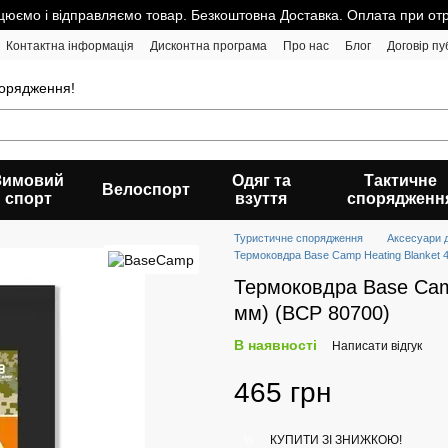
юємо і відправляємо товар. Безкоштовна Доставка. Оплата при от
Контактна інформація
Дисконтна програма
Про нас
Блог
Договір пу
порядження!
Зимовий
Одяг та
Тактичне
Велоспорт
спорт
взуття
спорядженн
Туристичне спорядження
Аксесуари 
Термоковдра Base Camp Heating Blanket 
Термоковдра Base Camp
мм) (BCP 80700)
В наявності
Написати відгук
465 грн
КУПИТИ ЗІ ЗНИЖКОЮ!
%