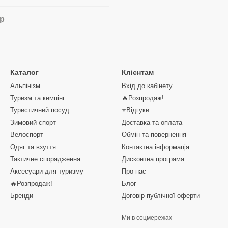
ар
Каталог
Клієнтам
Альпінізм
Вхід до кабінету
Туризм та кемпінг
🔥Розпродаж!
Туристичний посуд
⭐Відгуки
Зимовий спорт
Доставка та оплата
Велоспорт
Обмін та повернення
Одяг та взуття
Контактна інформація
Тактичне спорядження
Дисконтна програма
Аксесуари для туризму
Про нас
🔥Розпродаж!
Блог
Бренди
Договір публічної оферти
Ми в соцмережах