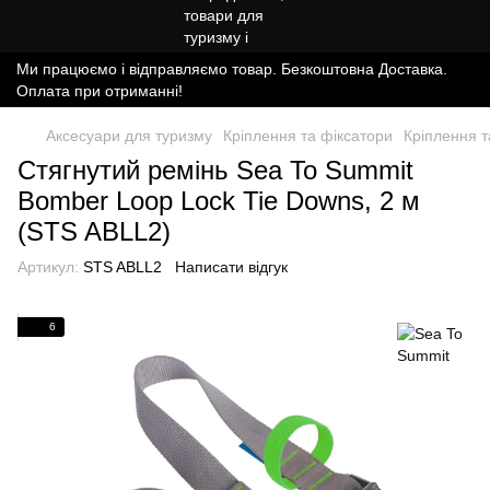
Ми працюємо і відправляємо товар. Безкоштовна Доставка.
Оплата при отриманні!
Аксесуари для туризму
Кріплення та фіксатори
Кріплення т
Стягнутий ремінь Sea To Summit
Bomber Loop Lock Tie Downs, 2 м
(STS ABLL2)
Артикул:
STS ABLL2
Написати відгук
6