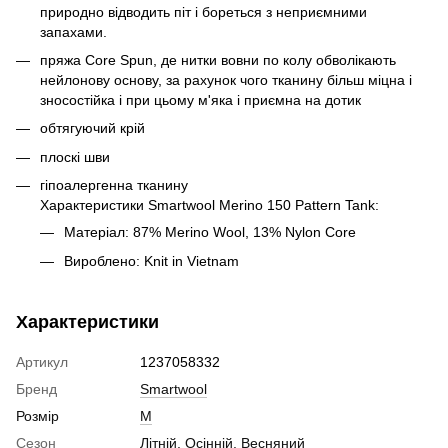
природно відводить піт і бореться з неприємними
запахами.
пряжа Core Spun, де нитки вовни по колу обволікають
нейлонову основу, за рахунок чого тканину більш міцна і
зносостійка і при цьому м'яка і приємна на дотик
обтягуючий крій
плоскі шви
гіпоалергенна тканину
Характеристики Smartwool Merino 150 Pattern Tank:
Матеріал: 87% Merino Wool, 13% Nylon Core
Вироблено: Knit in Vietnam
Характеристики
Артикул
1237058332
Бренд
Smartwool
Розмір
M
Сезон
Літній, Осінній, Весняний