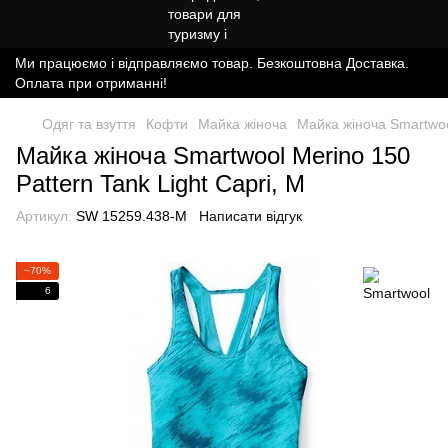
Ми працюємо і відправляємо товар. Безкоштовна Доставка.
Оплата при отриманні!
Одяг та взуття
Кофти
Майка жіноча
Майка жіноча Smartwo
Майка жіноча Smartwool Merino 150
Pattern Tank Light Capri, M
Артикул:
SW 15259.438-M
Написати відгук
−70%
6