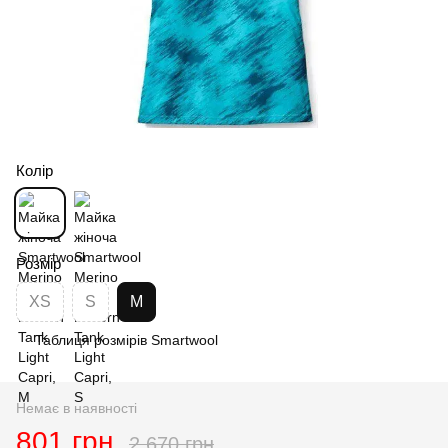
Колір
Розмір
XS
S
M
Таблиця розмірів Smartwool
Немає в наявності
801 грн
2 670 грн