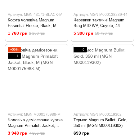
Артикул: MGN 43171-BLACK-M
Артикул: MGN M000138239-44
Кофта чоловіча Magnum
Черевики тактичні Magnum
Essential Fleece, Black, M
Brag MID WP, Coyote, 44
(MGN 43171-BLACK-M)
(MGN M000138239-44)
1 760 грн
5 390 грн
2 200 грн
10 780 грн
−50%
6
6
Артикул: MGN M000175988-M
Артикул: MGN M000119302
Чоловіча демісезонна куртка
Термос Magnum Bullet, Gold,
Magnum Primaloft Jacket,
350 ml (MGN M000119302)
Black, M (MGN M000175988-
3 948 грн
693 грн
7 896 грн
M)