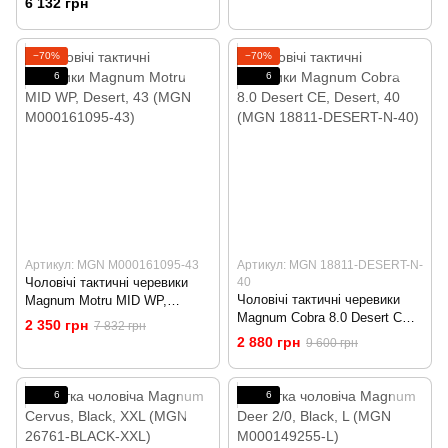
6 132 грн
GR-M)
−70%
−70%
6
6
Артикул: MGN M000161095-43
Артикул: MGN 18811-DESERT-N-
Чоловічі тактичні черевики
40
Чоловічі тактичні черевики
Magnum Motru MID WP,
Magnum Cobra 8.0 Desert CE,
Desert, 43 (MGN M000161095-
2 350 грн
7 832 грн
Desert, 40 (MGN 18811-
43)
2 880 грн
9 600 грн
DESERT-N-40)
6
6