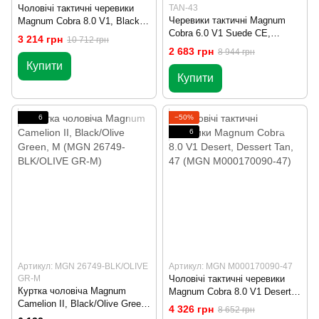
Чоловічі тактичні черевики
TAN-43
Черевики тактичні Magnum
Magnum Cobra 8.0 V1, Black,
Cobra 6.0 V1 Suede CE,
43.5 (MGN M000170091-43.5)
3 214 грн
10 712 грн
Dessert Tan, 43 (MGN 55508-
2 683 грн
8 944 грн
DESERT TAN-43)
Купити
Купити
6
−50%
6
Артикул: MGN 26749-BLK/OLIVE
Артикул: MGN M000170090-47
GR-M
Чоловічі тактичні черевики
Куртка чоловіча Magnum
Magnum Cobra 8.0 V1 Desert,
Camelion II, Black/Olive Green,
Dessert Tan, 47 (MGN
4 326 грн
8 652 грн
M (MGN 26749-BLK/OLIVE
M000170090-47)