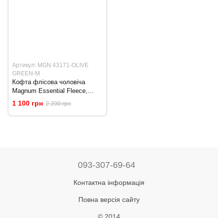
Артикул: MGN 43171-OLIVE
GREEN-M
Кофта флісова чоловіча
Magnum Essential Fleece,
Olive Green, M (MGN 43171-
1 100 грн
2 200 грн
OLIVE GREEN-M)
093-307-69-64
Контактна інформація
Повна версія сайту
© 2014