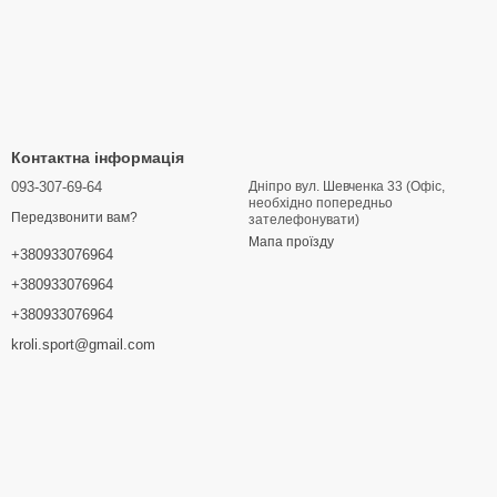
Контактна інформація
093-307-69-64
Дніпро вул. Шевченка 33 (Офіс,
необхідно попередньо
Передзвонити вам?
зателефонувати)
Мапа проїзду
+380933076964
+380933076964
+380933076964
kroli.sport@gmail.com