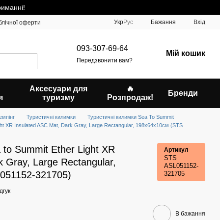
риманні!
Укр
Рус
Бажання
Вхід
блічної оферти
093-307-69-64
Мій кошик
Передзвонити вам?
Аксесуари для
🔥
Бренди
я
туризму
Розпродаж!
емпінг
Туристичні килимки
Туристичні килимки Sea To Summit
ht XR Insulated ASC Mat, Dark Gray, Large Rectangular, 198х64х10см (STS
to Summit Ether Light XR
Артикул
STS
k Gray, Large Rectangular,
ASL051152-
051152-321705)
321705
дгук
В бажання