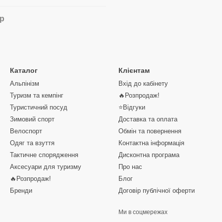
ар
Каталог
Клієнтам
Альпінізм
Вхід до кабінету
Туризм та кемпінг
🔥Розпродаж!
Туристичний посуд
⭐Відгуки
Зимовий спорт
Доставка та оплата
Велоспорт
Обмін та повернення
Одяг та взуття
Контактна інформація
Тактичне спорядження
Дисконтна програма
Аксесуари для туризму
Про нас
🔥Розпродаж!
Блог
Бренди
Договір публічної оферти
Ми в соцмережах