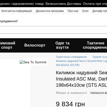
юємо і відправляємо товар. Безкоштовна Доставка. Оплата при от
Контактна інформація
Дисконтна програма
Про нас
Блог
Договір пу
порядження!
Зимовий
Одяг та
Тактичне
Велоспорт
спорт
взуття
спорядженн
Туристичне спорядження
Туризм та к
Килимок надувний Sea to Summit Ether Lig
ASL051152-321705)
Килимок надувний Sea 
Insulated ASC Mat, Dar
198х64х10см (STS ASL
Немає в наявності
Написати ві
9 834 грн