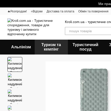
Перейти до основного контенту
Ми прац
🔥Розпродаж!
⭐Відгуки
Доставка та оплата
Обмін та повернення
Kroli.com.ua - туристичне с
Туризм та
Туристичний
Альпінізм
кемпінг
посуд