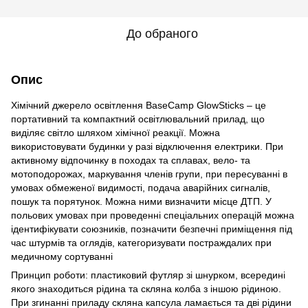
До обраного
Опис
Хімічний джерело освітлення BaseCamp GlowSticks – це
портативний та компактний освітлювальний прилад, що
виділяє світло шляхом хімічної реакції. Можна
використовувати будинки у разі відключення електрики. При
активному відпочинку в походах та сплавах, вело- та
мотоподорожах, маркування членів групи, при пересуванні в
умовах обмеженої видимості, подача аварійних сигналів,
пошук та порятунок. Можна ними визначити місце ДТП. У
польових умовах при проведенні спеціальних операцій можна
ідентифікувати союзників, позначити безпечні приміщення під
час штурмів та оглядів, категоризувати постраждалих при
медичному сортуванні
Принцип роботи: пластиковий футляр зі шнурком, всередині
якого знаходиться рідина та скляна колба з іншою рідиною.
При згинанні приладу скляна капсула ламається та дві рідини