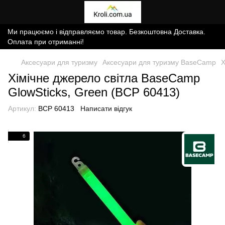
Ми працюємо і відправляємо товар. Безкоштовна Доставка.
Оплата при отриманні!
Аксесуари для туризму
Аксесуари для туризму BaseCamp
Х
Хімічне джерело світла BaseCamp
GlowSticks, Green (BCP 60413)
Артикул:
BCP 60413
Написати відгук
6