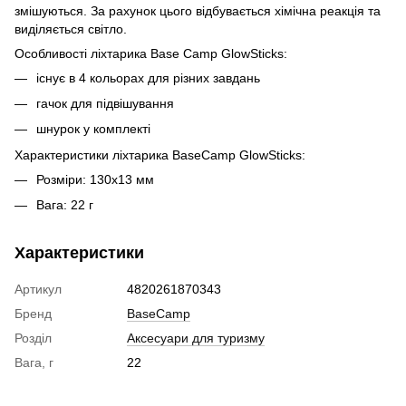
змішуються. За рахунок цього відбувається хімічна реакція та
виділяється світло.
Особливості ліхтарика Base Camp GlowSticks:
існує в 4 кольорах для різних завдань
гачок для підвішування
шнурок у комплекті
Характеристики ліхтарика BaseCamp GlowSticks:
Розміри: 130х13 мм
Вага: 22 г
Характеристики
Артикул
4820261870343
Бренд
BaseCamp
Розділ
Аксесуари для туризму
Вага, г
22