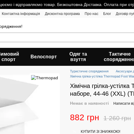
юємо і відправляємо товар. Безкоштовна Доставка. Оплата при от
Контактна інформація
Дисконтна програма
Про нас
Блог
Договір пу
порядження!
Зимовий
Одяг та
Тактичне
Велоспорт
спорт
взуття
спорядженн
Туристичне спорядження
Аксесуари 
Хімічна грілка-устілка Thermopad Foot Wa
Хімічна грілка-устілка
наборе, 44-46 (XXL) (
Немає в наявності
Написати ві
882 грн
1 260 грн
КУПИТИ ЗІ ЗНИЖКОЮ!
%