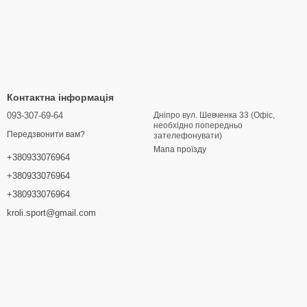
Контактна інформація
093-307-69-64
Дніпро вул. Шевченка 33 (Офіс,
необхідно попередньо
Передзвонити вам?
зателефонувати)
Мапа проїзду
+380933076964
+380933076964
+380933076964
kroli.sport@gmail.com