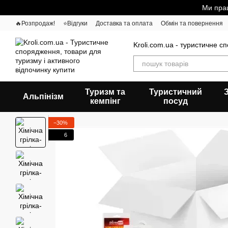
Перейти до основного контенту
Ми прац
🔥Розпродаж!
⭐Відгуки
Доставка та оплата
Обмін та повернення
Kroli.com.ua - туристичне с
Туризм та
Туристичний
Альпінізм
кемпінг
посуд
−30%
6