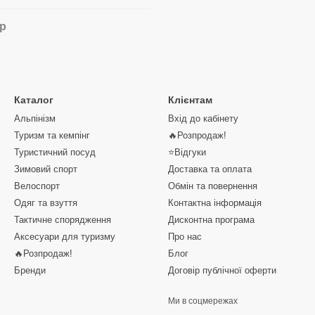
ар
Каталог
Клієнтам
Альпінізм
Вхід до кабінету
Туризм та кемпінг
🔥Розпродаж!
Туристичний посуд
⭐Відгуки
Зимовий спорт
Доставка та оплата
Велоспорт
Обмін та повернення
Одяг та взуття
Контактна інформація
Тактичне спорядження
Дисконтна програма
Аксесуари для туризму
Про нас
🔥Розпродаж!
Блог
Бренди
Договір публічної оферти
Ми в соцмережах