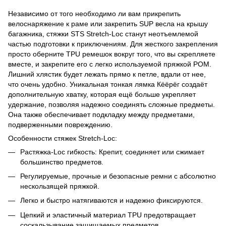
Независимо от того необходимо ли вам прикрепить
велоснаряжение к раме или закрепить SUP весла на крышу
багажника, стяжки STS Stretch-Loc станут неотъемлемой
частью подготовки к приключениям. Для жесткого закрепления
просто оберните TPU ремешок вокруг того, что вы скрепляете
вместе, и закрепите его с легко используемой пряжкой POM.
Лишний хлястик будет лежать прямо к петле, вдали от нее,
что очень удобно. Уникальная тонкая лямка Кёёрёг создаёт
дополнительную хватку, которая ещё больше укрепляет
удержание, позволяя надежно соединять сложные предметы.
Она также обеспечивает подкладку между предметами,
подверженными повреждению.
Особенности стяжек Stretch-Loc:
Растяжка-Loc гибкость: Крепит, соединяет или сжимает
большинство предметов.
Регулируемые, прочные и безопасные ремни с абсолютно
нескользящей пряжкой.
Легко и быстро натягиваются и надежно фиксируются.
Цепкий и эластичный материал TPU предотвращает
соскальзывание защищаемых предметов.