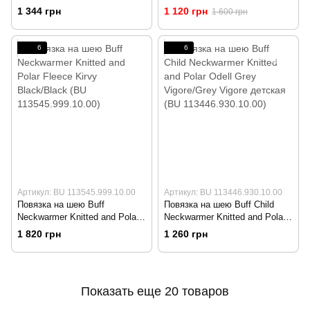
Fleece Edna Purple/Navy (BU
Castlerock
1 344 грн
1 120 грн
1 600 грн
113554.605.10.00)
6
6
Артикул: BU 113545.999.10.00
Артикул: BU 113446.930.10.00
Повязка на шею Buff
Повязка на шею Buff Child
Neckwarmer Knitted and Polar
Neckwarmer Knitted and Polar
Fleece Kirvy Black/Black (BU
Odell Grey Vigore/Grey Vigore
1 820 грн
1 260 грн
113545.999.10.00)
детская (BU 113446.930.10.00)
Показать еще 20 товаров