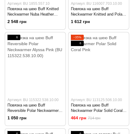
Артикул: BU 1855.557.10
Артикул: BU 116007.703.10.00
Повязка на шею Buff Knitted
Повязка на шею Buff
Neckwarmer Nuba Heather
Neckwarmer Knitted and Polar
Rose (BU 1855.557.10)
Fizz Blue Skydiver (BU
2 548 грн
1 612 грн
116007.703.10.00)
6
−35%
6
Артикул: BU 115322.538.10.00
Артикул: BU 113125.506.10.00
Повязка на шею Buff
Повязка на шею Buff
Reversible Polar Neckwarmer
Neckwarmer Polar Solid Coral
Alyssa Pink (BU
Pink
1 050 грн
464 грн
714 грн
115322.538.10.00)
6
6