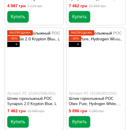
Fluorescent Pink, M/L (PC
4 987 грн
7 462 грн
7 124 грн
10 660 грн
101509085M-L)
Купить
Купить
РАСПРОДАЖА
РАСПРОДАЖА
−30%
−30%
6
6
Артикул: PC 101601508LRG1
Артикул: PC 101091001XSS1
Шлем горнолыжный POC
Шлем горнолыжный POC
Synapsis 2.0 Krypton Blue, L
Obex Pure, Hydrogen White,
XS-S
7 462 грн
5 096 грн
10 660 грн
7 280 грн
Купить
Купить