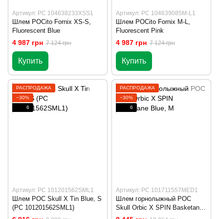
Артикул: PC 104638233XSS1
Артикул: PC 104639085M-L1
Шлем POCito Fornix XS-S,
Шлем POCito Fornix M-L,
Fluorescent Blue
Fluorescent Pink
4 987 грн
4 987 грн
7 124 грн
7 124 грн
Купить
Купить
РАСПРОДАЖА
РАСПРОДАЖА
−30%
−30%
6
6
Артикул: PC 101201562SML1
Артикул: PC 101711557MED1
Шлем POC Skull X Tin Blue, S
Шлем горнолыжный POC
(PC 101201562SML1)
Skull Orbic X SPIN Basketane
Blue, M