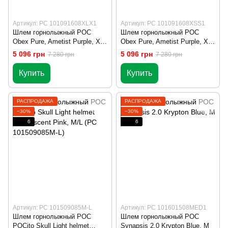
Артикул: PC 101091608XLX1
Артикул: PC 101091608XSS1
Шлем горнолыжный POC
Шлем горнолыжный POC
Obex Pure, Ametist Purple, XL-
Obex Pure, Ametist Purple, XS-
XXL (PC 101091608XLX1)
S (PC 101091608XSS1)
5 096 грн
5 096 грн
7 280 грн
7 280 грн
Купить
Купить
РАСПРОДАЖА
РАСПРОДАЖА
−30%
−30%
6
6
Артикул: PC 101509085M-L
Артикул: PC 101601508MED1
Шлем горнолыжный POC
Шлем горнолыжный POC
POCito Skull Light helmet
Synapsis 2.0 Krypton Blue, M