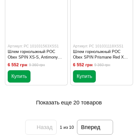
Артикул: PC 101031563XSS1
Артикул: PC 101031118XSS1
Шлем горнолыжный POC
Шлем горнолыжный POC
Obex SPIN XS-S, Antimony
Obex SPIN Prismane Red XS-
Blue
S
6 552 грн
6 552 грн
9 360 грн
9 360 грн
Купить
Купить
Показать еще 20 товаров
Назад
Вперед
1
из 10