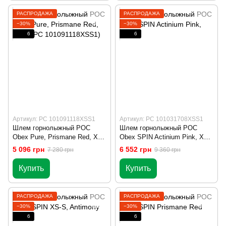
РАСПРОДАЖА
РАСПРОДАЖА
−30%
−30%
6
6
Артикул: PC 101091118XSS1
Артикул: PC 101031708XSS1
Шлем горнолыжный POC
Шлем горнолыжный POC
Obex Pure, Prismane Red, XS-
Obex SPIN Actinium Pink, XS-
S (PC 101091118XSS1)
S
5 096 грн
6 552 грн
7 280 грн
9 360 грн
Купить
Купить
РАСПРОДАЖА
РАСПРОДАЖА
−30%
−30%
6
6