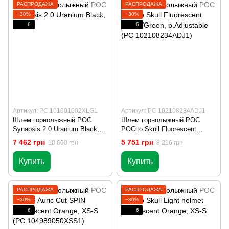
РАСПРОДАЖА
РАСПРОДАЖА
−30%
−30%
6
6
Артикул: PC 101601002XLG1
Артикул: PC 102108234ADJ1
Шлем горнолыжный POC
Шлем горнолыжный POC
Synapsis 2.0 Uranium Black,
POCito Skull Fluorescent
XL
Yellow/Green, р.Adjustable (PC
7 462 грн
5 751 грн
10 660 грн
8 216 грн
102108234ADJ1)
Купить
Купить
РАСПРОДАЖА
РАСПРОДАЖА
−30%
−30%
6
6