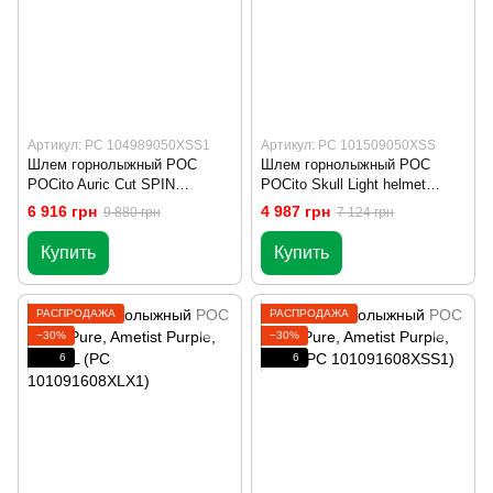
Артикул: PC 104989050XSS1
Артикул: PC 101509050XSS
Шлем горнолыжный POC
Шлем горнолыжный POC
POCito Auric Cut SPIN
POCito Skull Light helmet
Fluorescent Orange, XS-S (PC
Fluorescent Orange, XS-S
6 916 грн
4 987 грн
9 880 грн
7 124 грн
104989050XSS1)
Купить
Купить
РАСПРОДАЖА
РАСПРОДАЖА
−30%
−30%
6
6