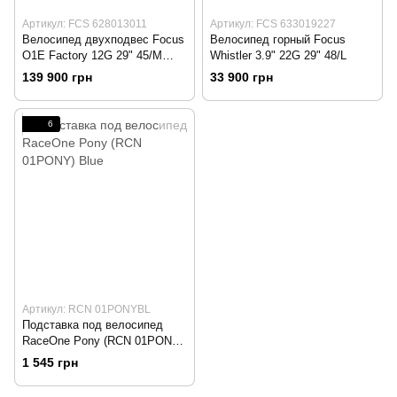
Артикул: FCS 628013011
Артикул: FCS 633019227
Велосипед двухподвес Focus
Велосипед горный Focus
O1E Factory 12G 29" 45/M
Whistler 3.9" 22G 29" 48/L
Brown/Fluo Yellowmatt р.M
139 900 грн
33 900 грн
6
Артикул: RCN 01PONYBL
Подставка под велосипед
RaceOne Pony (RCN 01PONY)
Blue
1 545 грн