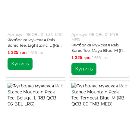
Артикул: RB QBL-01-LZN-LRG
Артикул: RB QBL-01-MYB-
Футболка мужская Rab
MED
Футболка мужская Rab
Sonic Tee, Light Zinc, L (RB
Sonic Tee, Maya Blue, M (RB
QBL-01-LZN-LRG)
1 325 грн
1 656 грн
QBL-01-MYB-MED)
1 325 грн
1 656 грн
Купить
Купить