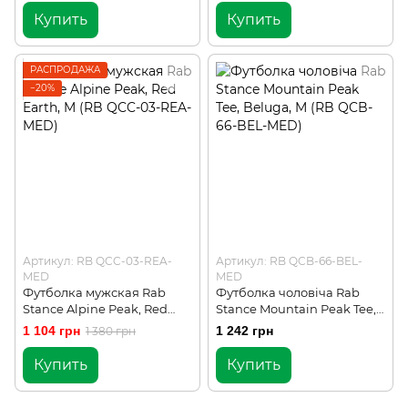
Купить
Купить
РАСПРОДАЖА
−20%
Артикул: RB QCC-03-REA-
Артикул: RB QCB-66-BEL-
MED
MED
Футболка мужская Rab
Футболка чоловіча Rab
Stance Alpine Peak, Red
Stance Mountain Peak Tee,
Earth, M (RB QCC-03-REA-
Beluga, M (RB QCB-66-BEL-
1 104 грн
1 242 грн
1 380 грн
MED)
MED)
Купить
Купить