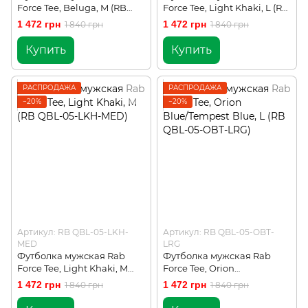
Force Tee, Beluga, M (RB
Force Tee, Light Khaki, L (RB
QBL-05-BEL-MED)
QBL-05-LKH-LRG)
1 472 грн
1 472 грн
1 840 грн
1 840 грн
Купить
Купить
РАСПРОДАЖА
РАСПРОДАЖА
−20%
−20%
Артикул: RB QBL-05-LKH-
Артикул: RB QBL-05-OBT-
MED
LRG
Футболка мужская Rab
Футболка мужская Rab
Force Tee, Light Khaki, M
Force Tee, Orion
(RB QBL-05-LKH-MED)
Blue/Tempest Blue, L (RB
1 472 грн
1 472 грн
1 840 грн
1 840 грн
QBL-05-OBT-LRG)