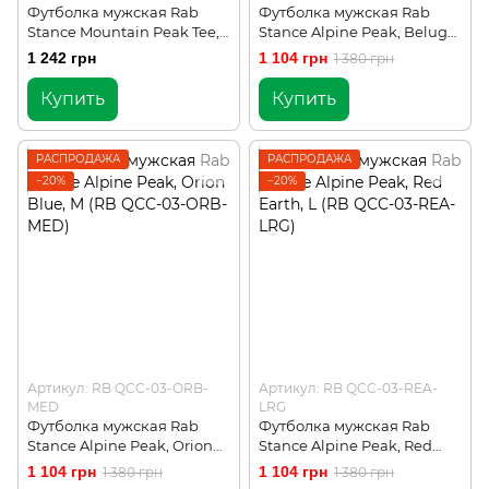
Футболка мужская Rab
Футболка мужская Rab
Stance Mountain Peak Tee,
Stance Alpine Peak, Beluga,
Tempest Blue, L (RB QCB-
L (RB QCC-03-BEL-LRG)
1 242 грн
1 104 грн
1 380 грн
66-TMB-LRG)
Купить
Купить
РАСПРОДАЖА
РАСПРОДАЖА
−20%
−20%
Артикул: RB QCC-03-ORB-
Артикул: RB QCC-03-REA-
MED
LRG
Футболка мужская Rab
Футболка мужская Rab
Stance Alpine Peak, Orion
Stance Alpine Peak, Red
Blue, M (RB QCC-03-ORB-
Earth, L (RB QCC-03-REA-
1 104 грн
1 104 грн
1 380 грн
1 380 грн
MED)
LRG)