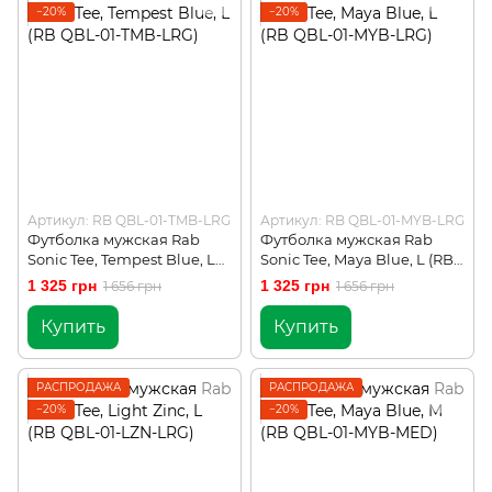
−20%
−20%
Артикул: RB QBL-01-TMB-LRG
Артикул: RB QBL-01-MYB-LRG
Футболка мужская Rab
Футболка мужская Rab
Sonic Tee, Tempest Blue, L
Sonic Tee, Maya Blue, L (RB
(RB QBL-01-TMB-LRG)
QBL-01-MYB-LRG)
1 325 грн
1 325 грн
1 656 грн
1 656 грн
Купить
Купить
РАСПРОДАЖА
РАСПРОДАЖА
−20%
−20%