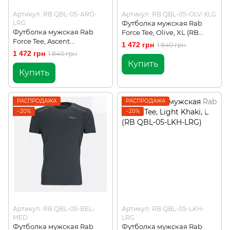
Артикул: RB QBL-05-ARO-
Артикул: RB QBL-05-OLV-XLG
LRG
Футболка мужская Rab
Футболка мужская Rab
Force Tee, Olive, XL (RB
Force Tee, Ascent
QBL-05-OLV-XLG)
1 472 грн
1 840 грн
Red/Oxblood Red, L (RB
1 472 грн
1 840 грн
QBL-05-ARO-LRG)
Купить
Купить
РАСПРОДАЖА
РАСПРОДАЖА
−20%
−20%
Артикул: RB QBL-05-BEL-
Артикул: RB QBL-05-LKH-
MED
LRG
Футболка мужская Rab
Футболка мужская Rab