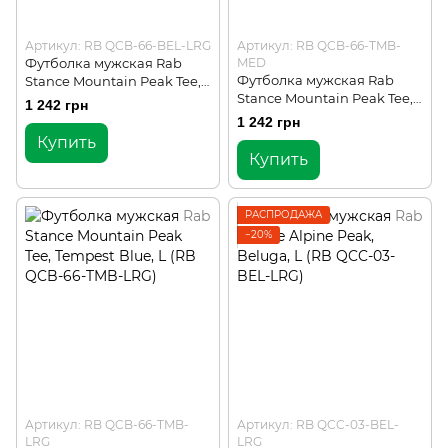
Артикул: RB QCB-66-BEL-LRG
Артикул: RB QCB-66-TMB-
Футболка мужская Rab
MED
Футболка мужская Rab
Stance Mountain Peak Tee,
Stance Mountain Peak Tee,
Beluga, L (RB QCB-66-BEL-
1 242 грн
Tempest Blue, M (RB QCB-
LRG)
1 242 грн
66-TMB-MED)
Купить
Купить
РАСПРОДАЖА
−20%
Артикул: RB QCB-66-TMB-
Артикул: RB QCC-03-BEL-
LRG
LRG