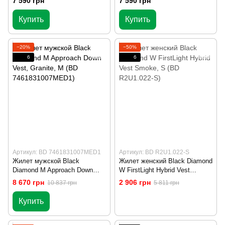
7 590 грн
7 590 грн
Купить
Купить
−20%
−50%
6
6
Артикул: BD 7461831007MED1
Артикул: BD R2U1.022-S
Жилет мужской Black
Жилет женский Black Diamond
Diamond M Approach Down
W FirstLight Hybrid Vest
Vest, Granite, M (BD
Smoke, S (BD R2U1.022-S)
8 670 грн
2 906 грн
10 837 грн
5 811 грн
7461831007MED1)
Купить