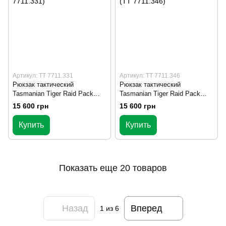
Артикул: TT 7711.331
Артикул: TT 7711.346
Рюкзак тактический
Рюкзак тактический
Tasmanian Tiger Raid Pack
Tasmanian Tiger Raid Pack
MK2I (52 л) Olive (TT
MK2I (52 л) Coyote Brown (TT
15 600 грн
15 600 грн
7711.331)
7711.346)
Купить
Купить
Показать еще 20 товаров
Назад
Вперед
1
из 6