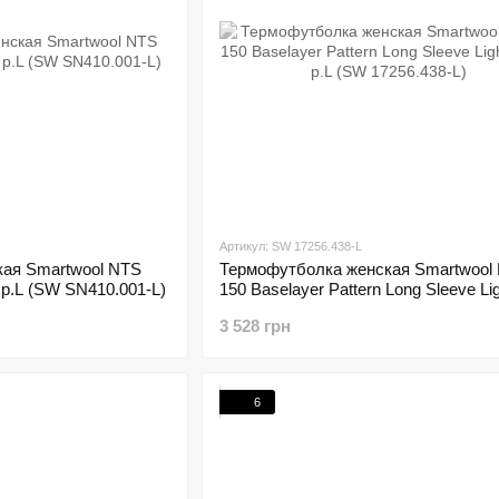
Артикул: SW 17256.438-L
ая Smartwool NTS
Термофутболка женская Smartwool 
 р.L (SW SN410.001-L)
150 Baselayer Pattern Long Sleeve Li
Capri, р.L (SW 17256.438-L)
3 528 грн
6