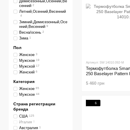
Демисезонный,Осенний,Ве
сенний
2
Летний,Осенний,Весенний
4
Зимний,Демисезонный,Осе
нний,Весенний
9
Весна/осень
2
Зима
1
Пол
Женское
3
Мужское
19
Артикул: SW 14010.092-M
Мужской
17
Термофутболка Smart
Женский
6
250 Baselayer Patter
14010.092-M)
Категория
5 460 грн
Женское
65
Мужское
44
6
Страна регистрации
бренда
США
125
Италия
0
Австралия
1