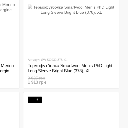
Артикул: SW SO932.378-XL
 Merino
Термофутболка Smartwool Men's PhD Light
ergine
Long Sleeve Bright Blue (378), XL
3 825 грн
1 913 грн
6