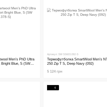
Артикул: SW SS603.092-S
ool Men's PhD Ultra
Термофутболка SmartWool Men's N
t Bright Blue, S (SW
250 Zip T S, Deep Navy (092)
5 124 грн
6