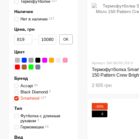
Термофутболки
127
Наличие
Нет в наличии
127
Цена, грн
От Цена, грн
До Цена, грн
OK
Цвет
Артикул: SW SN705.378-S
Термофутболка Smart
150 Pattern Crew Brigh
Бренд
2 925 грн
Accapi
65
Black Diamond
5
Smartwool
127
−50%
Тип
6
Футболка с длинным
рукавом
3
Гермомешки
24
Вид