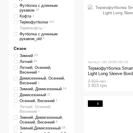
Футболка с длинным
рукавом
10
Кофта
1
Термофутболки
112
Термокофты
0
Футболка с длинным
рукавом_old
4
Сезон
Зимний
23
Летний
20
Артикул: SW 15088.590-XS
Летний, Осенний,
Термофутболка Smar
Весенний
4
Light Long Sleeve Bor
Демисезонный, Осенний,
3 825 грн
Весенний
1
1 913 грн
Зимний, Демисезонный
14
Демисезонный
11
Осенний, Весенний
1
6
Летний; Осенний;
Весенний
0
Зимний, Демисезонный,
Осенний, Весенний
6
Зимний,Демисезонный
28