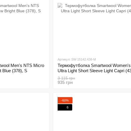
Артикул: SW 15142.438-M
wool Men's NTS Micro
Термофутболка Smartwool Women's
t Blue (378), S
Ultra Light Short Sleeve Light Capri (4
3 115 грн
935 грн
−60%
6