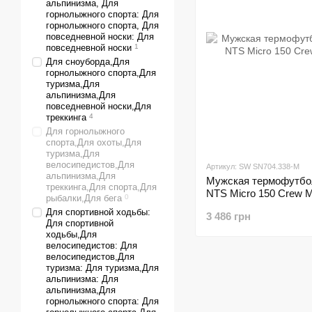
альпинизма, Для
горнолыжного спорта: Для
горнолыжного спорта, Для
повседневной носки: Для
повседневной носки
1
Для сноуборда,Для
горнолыжного спорта,Для
туризма,Для
альпинизма,Для
повседневной носки,Для
треккинга
4
Для горнолыжного
спорта,Для охоты,Для
туризма,Для
велосипедистов,Для
Артикул: SW SN704.338-M
альпинизма,Для
Мужская термофутбол
треккинга,Для спорта,Для
NTS Micro 150 Crew M,
рыбалки,Для бега
0
Для спортивной ходьбы:
3 486 грн
Для спортивной
ходьбы,Для
велосипедистов: Для
велосипедистов,Для
туризма: Для туризма,Для
альпинизма: Для
альпинизма,Для
горнолыжного спорта: Для