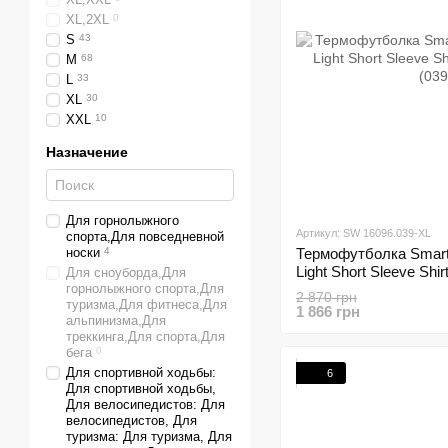
XL,2XL
0
S
43
M
68
L
33
XL
30
XXL
10
Назначение
Для горнолыжного
Артикул: SW 16096.039-XL
спорта,Для повседневной
носки
4
Термофутболка Smartw
Light Short Sleeve Shir
Для сноуборда,Для
горнолыжного спорта,Для
(039), XL
2 870 грн
туризма,Для фитнеса,Для
1 866 грн
альпинизма,Для
треккинга,Для спорта,Для
бега
0
Для спортивной ходьбы:
6
Для спортивной ходьбы,
Для велосипедистов: Для
велосипедистов, Для
туризма: Для туризма, Для