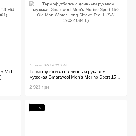
Артикул: SW 19022.084-L
S Mid
Термофутболка с длинным рукавом
)
мужская Smartwool Men's Merino Sport 150
Old Man Winter Long Sleeve Tee, L (SW
2 923 грн
19022.084-L)
6