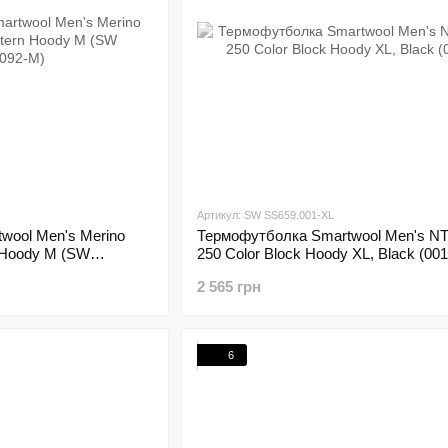
Артикул: SW SS659.001-XL
wool Men's Merino
Термофутболка Smartwool Men's NT
n Hoody M (SW
250 Color Block Hoody XL, Black (001
2 565 грн
6