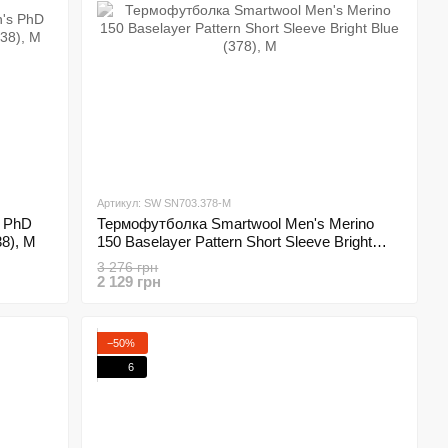
Артикул: SW SN703.378-M
 PhD
Термофутболка Smartwool Men's Merino
38), M
150 Baselayer Pattern Short Sleeve Bright
Blue (378), M
3 276 грн
2 129 грн
−50%
6