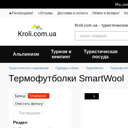
Перейти к основному контенту
Мы раб
🔥Распродажа!
⭐Отзывы
Доставка и оплата
Обмен и возврат
К
Kroli.com.ua - туристическо
Туризм и
Туристическая
Альпинизм
кемпинг
посуда
Туристическое снаряжение
Одежда и обувь
Термобелье
Термофутб
Термофутболки SmartWool
Бренд:
Smartwool
6
Очистить фильтр
Распродажа
0
Раздел