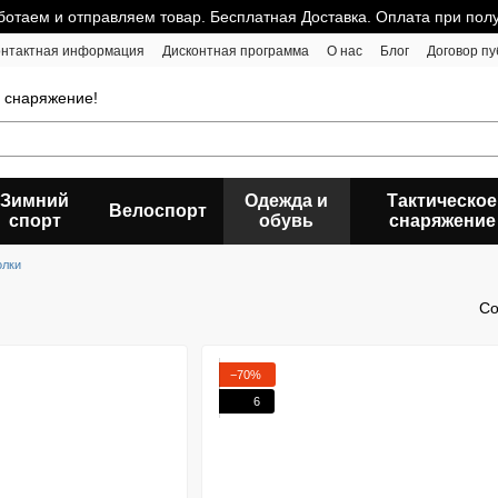
отаем и отправляем товар. Бесплатная Доставка. Оплата при пол
онтактная информация
Дисконтная программа
О нас
Блог
Договор п
е снаряжение!
Зимний
Одежда и
Тактическое
Велоспорт
спорт
обувь
снаряжение
олки
Со
−70%
6