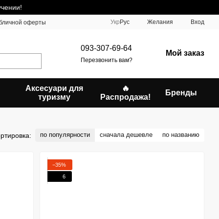
учении!
Укр
Рус
Желания
Вход
убличной оферты
093-307-69-64
Мой заказ
Перезвонить вам?
Аксесуари для
🔥
Бренды
туризму
Распродажа!
по популярности
сначала дешевле
по названию
ртировка:
−35%
6