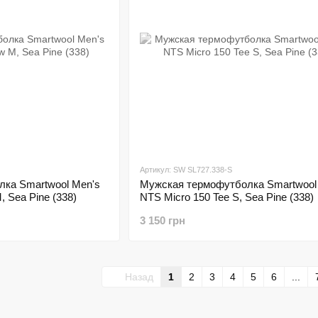
Артикул: SW SL727.338-S
ка Smartwool Men's
Мужская термофутболка Smartwool
 Sea Pine (338)
NTS Micro 150 Tee S, Sea Pine (338)
3 150 грн
Назад
1
2
3
4
5
6
...