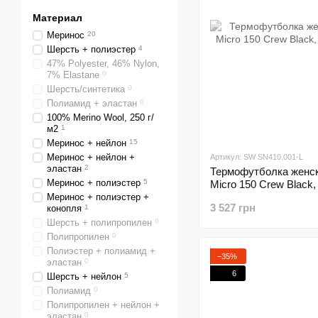
Материал
Меринос
20
Шерсть + полиэстер
4
47% Polyester, 46% Nylon,
7% Elastane
0
Шерсть/синтетика
0
Полиамид + эластан
0
100% Merino Wool, 250 г/
м2
1
Меринос + нейлон
15
Меринос + нейлон +
Артикул: SW SN410.001-L
эластан
2
Термофутболка женск
Меринос + полиэстер
5
Micro 150 Crew Black,
Меринос + полиэстер +
3 527 грн
конопля
1
Шерсть + полипропилен
0
Полипропилен
0
Полиэстер + полиамид +
−35%
эластан
0
6
Шерсть + нейлон
5
Полиамид
0
Полипропилен + нейлон +
эластан
0