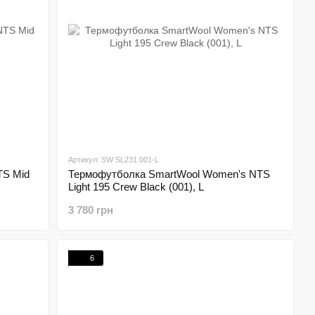
Артикул: SW SL231.001-L
TS Mid
Термофутболка SmartWool Women's NTS
Light 195 Crew Black (001), L
3 780 грн
6