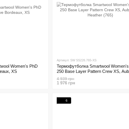
Артикул: SW SS226.765-XS
twool Women's PhD
Термофутболка Smartwool Women's
deaux, XS
250 Base Layer Pattern Crew XS, Aub
Heather (765)
4 939 грн
1 976 грн
6