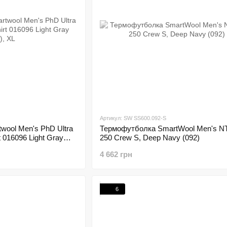
Артикул: SW SS600.092-S
ool Men's PhD Ultra
Термофутболка SmartWool Men's N
t 016096 Light Gray
250 Crew S, Deep Navy (092)
4 662 грн
6