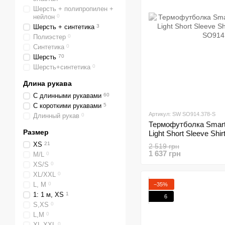
Шерсть + полипропилен +
нейлон
0
Шерсть + синтетика
3
Полиэстер
0
Синтетика
0
Шерсть
70
Шерсть+синтетика
0
Длина рукава
С длинными рукавами
60
С короткими рукавами
5
Артикул: SW SO914.378-S
Длинный рукав
0
Термофутболка Smartw
Размер
Light Short Sleeve Shir
SO914.378-S)
XS
21
2 519 грн
1 637 грн
M/L
0
XS/S
0
XL/XXL
0
L, M
0
−35%
1: 1 м, XS
1
6
S,XS
0
L,M
0
XL,XXL
0