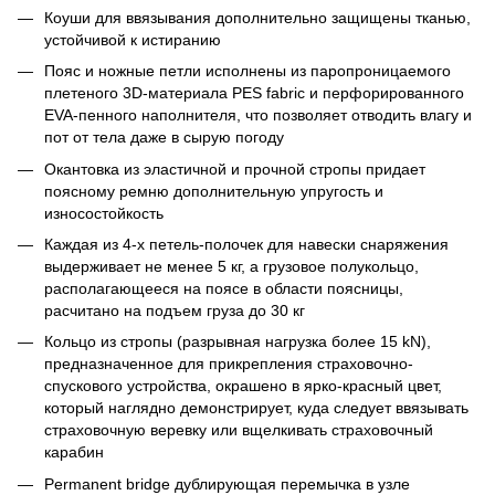
Коуши для ввязывания дополнительно защищены тканью,
устойчивой к истиранию
Пояс и ножные петли исполнены из паропроницаемого
плетеного 3D-материала PES fabric и перфорированного
EVA-пенного наполнителя, что позволяет отводить влагу и
пот от тела даже в сырую погоду
Окантовка из эластичной и прочной стропы придает
поясному ремню дополнительную упругость и
износостойкость
Каждая из 4-х петель-полочек для навески снаряжения
выдерживает не менее 5 кг, а грузовое полукольцо,
располагающееся на поясе в области поясницы,
расчитано на подъем груза до 30 кг
Кольцо из стропы (разрывная нагрузка более 15 kN),
предназначенное для прикрепления страховочно-
спускового устройства, окрашено в ярко-красный цвет,
который наглядно демонстрирует, куда следует ввязывать
страховочную веревку или вщелкивать страховочный
карабин
Рermanent bridge дублирующая перемычка в узле