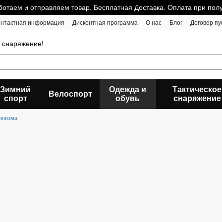
отаем и отправляем товар. Бесплатная Доставка. Оплата при пол
онтактная информация
Дисконтная программа
О нас
Блог
Договор п
е снаряжение!
Зимний
Одежда и
Тактическое
Велоспорт
спорт
обувь
снаряжение
пинизма