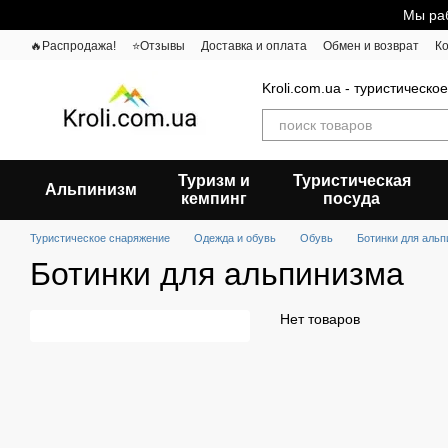
Перейти к основному контенту
Мы раб
🔥Распродажа!
⭐Отзывы
Доставка и оплата
Обмен и возврат
К
Kroli.com.ua - туристическо
Туризм и
Туристическая
Альпинизм
кемпинг
посуда
Туристическое снаряжение
Одежда и обувь
Обувь
Ботинки для аль
Ботинки для альпинизма
Нет товаров