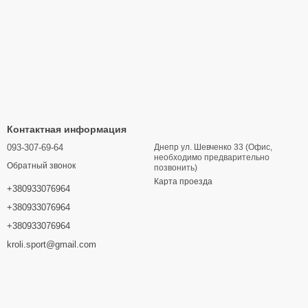
Контактная информация
093-307-69-64
Днепр ул. Шевченко 33 (Офис,
необходимо предварительно
Обратный звонок
позвонить)
Карта проезда
+380933076964
+380933076964
+380933076964
kroli.sport@gmail.com