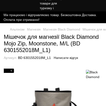
Ми працюємо і відправляємо товар. Безкоштовна Доставка.
Оплата при отриманні!
Альпінізм
Магнезія
Магнезія Black Diamond
Мішечок для м
Мішечок для магнезії Black Diamond
Mojo Zip, Moonstone, M/L (BD
6301552018M_L1)
Артикул:
BD 6301552018M_L1
Написати відгук
6