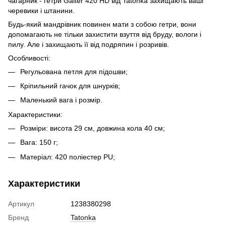
чагарник - гетри Gaiter 420 HD від Tatonka захищають ваші
черевики і штанини.
Будь-який мандрівник повинен мати з собою гетри, вони
допомагають не тільки захистити взуття від бруду, вологи і
пилу. Але і захищають її від подряпин і розривів.
Особливості:
Регульована петля для підошви;
Кріпильний гачок для шнурків;
Маленький вага і розмір.
Характеристики:
Розміри: висота 29 см, довжина кола 40 см;
Вага: 150 г;
Матеріал: 420 поліестер PU;
Характеристики
Артикул
1238380298
Бренд
Tatonka