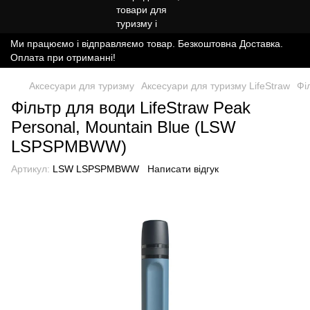
Ми працюємо і відправляємо товар. Безкоштовна Доставка.
Оплата при отриманні!
Аксесуари для туризму
Аксесуари для туризму LifeStraw
Фі
Фільтр для води LifeStraw Peak
Personal, Mountain Blue (LSW
LSPSPMBWW)
Артикул:
LSW LSPSPMBWW
Написати відгук