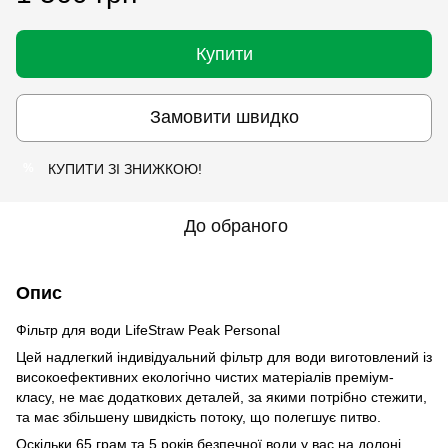
Купити
Замовити швидко
КУПИТИ ЗІ ЗНИЖКОЮ!
%
До обраного
Опис
Фільтр для води LifeStraw Peak Personal
Цей надлегкий індивідуальний фільтр для води виготовлений із
високоефективних екологічно чистих матеріалів преміум-
класу, не має додаткових деталей, за якими потрібно стежити,
та має збільшену швидкість потоку, що полегшує питво.
Оскільки 65 грам та 5 років безпечної води у вас на долоні,