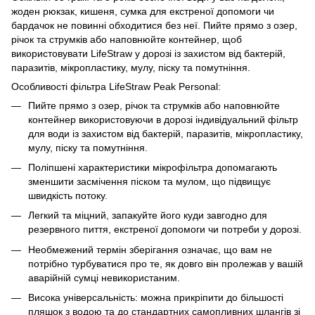
жоден рюкзак, кишеня, сумка для екстреної допомоги чи
бардачок не повинні обходитися без неї. Пийте прямо з озер,
річок та струмків або наповнюйте контейнер, щоб
використовувати LifeStraw у дорозі із захистом від бактерій,
паразитів, мікропластику, мулу, піску та помутніння.
Особливості фільтра LifeStraw Peak Personal:
Пийте прямо з озер, річок та струмків або наповнюйте
контейнер використовуючи в дорозі індивідуальний фільтр
для води із захистом від бактерій, паразитів, мікропластику,
мулу, піску та помутніння.
Поліпшені характеристики мікрофільтра допомагають
зменшити засмічення піском та мулом, що підвищує
швидкість потоку.
Легкий та міцний, запакуйте його куди завгодно для
резервного пиття, екстреної допомоги чи потреби у дорозі.
Необмежений термін зберігання означає, що вам не
потрібно турбуватися про те, як довго він пролежав у вашій
аварійній сумці невикористаним.
Висока універсальність: можна прикріпити до більшості
пляшок з водою та до стандартних самопливних шлангів зі